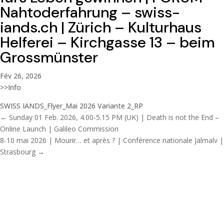
Nahtoderfahrung – swiss-
iands.ch | Zürich – Kulturhaus
Helferei – Kirchgasse 13 – beim
Grossmünster
Fév 26, 2026
>>Info
SWISS IANDS_Flyer_Mai 2026 Variante 2_RP
←
Sunday 01 Feb. 2026, 4.00-5.15 PM (UK) | Death is not the End –
Online Launch | Galileo Commission
8-10 mai 2026 | Mourir… et après ? | Conférence nationale Jalmalv |
Strasbourg
→
Evelyn Elsaesser
Vous intéressez-vous aux contacts spontanés avec les défunts
? Découvrez nos recherches scientifiques, publications et
contenus dédiés aux vécus subjectifs de contact avec un
défunt (VSCD).