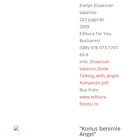
Evelyn Elsaesser-
Valarino
223 paginăs
2009
Editura For You,
Bucharest
ISBN 978-973-1701-
60-8
Info:
Elsaesser-
Valarino_Book-
Talking_with_Angel-
Romanian.pdf
Buy from:
www.editura-
foryou.ro
"Konus benimle
Angel"