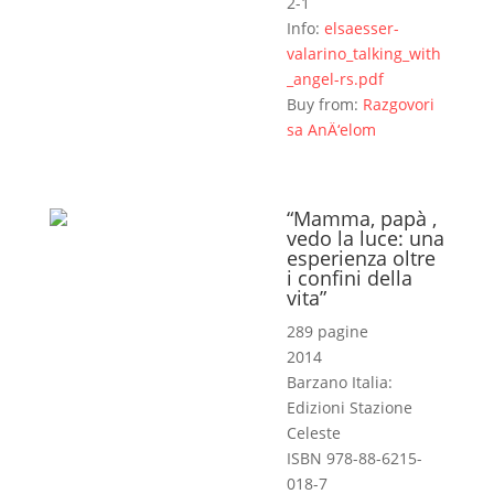
2-1
Info:
elsaesser-
valarino_talking_with
_angel-rs.pdf
Buy from:
Razgovori
sa AnÄ‘elom
“Mamma, papà ,
vedo la luce: una
esperienza oltre
i confini della
vita”
289 pagine
2014
Barzano Italia:
Edizioni Stazione
Celeste
ISBN 978-88-6215-
018-7