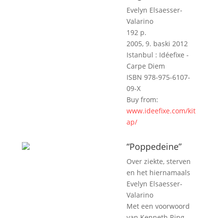
Evelyn Elsaesser-
Valarino
192 p.
2005, 9. baski 2012
Istanbul : Idéefixe -
Carpe Diem
ISBN 978-975-6107-
09-X
Buy from:
www.ideefixe.com/kit
ap/
“Poppedeine”
Over ziekte, sterven
en het hiernamaals
Evelyn Elsaesser-
Valarino
Met een voorwoord
van Kenneth Ring