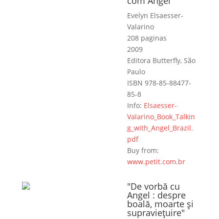
com Angel"
Evelyn Elsaesser-
Valarino
208 paginas
2009
Editora Butterfly, São
Paulo
ISBN 978-85-88477-
85-8
Info:
Elsaesser-
Valarino_Book_Talkin
g_with_Angel_Brazil.
pdf
Buy from:
www.petit.com.br
"De vorbă cu
Angel : despre
boală, moarte şi
supravieţuire"