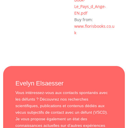
Le_Pays_d_Ange-
EN.pdf
Buy from:
www.florisbooks.co.u
k
Evelyn Elsaesser
Vous intéressez-vous aux contacts spontanés avec
les défunts ? Découvrez nos recherches
scientifiques, publications et contenus dédiés aux
vécus subjectifs de contact avec un défunt (VSCD).
Je vous propose également un état des
connaissances actuelles sur d’autres expériences