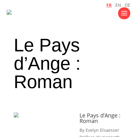
FR
EN
DE
Le Pays
d’Ange :
Roman
Le Pays d’Ange :
Roman
By Evelyn Elsaesser