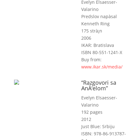
Evelyn Elsaesser-
Valarino
Predslov napà­sal
Kenneth Ring
175 strà¡n
2006
IKAR: Bratislava
ISBN 80-551-1241-X
Buy from:
www.ikar.sk/media/
“Razgovori sa
AnÄ‘elom”
Evelyn Elsaesser-
Valarino
192 pages
2012
Just Blue: Srbiju
ISBN: 978-86-913787-