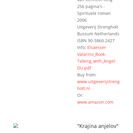
256 pagina's -
Spirituele roman
2006
Uitgeverij Strengholt
Bussum Netherlands
ISBN 90-5860-2427
Info:
Elsaesser-
Valarino_Book-
Talking_with_Angel-
DU.pdf
Buy from:
www.uitgeverijstreng
holt.nl
Or:
www.amazon.com
"Krajina anjelov"