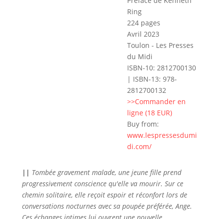
Préface de Kenneth
Ring
224 pages
Avril 2023
Toulon - Les Presses
du Midi
ISBN-10: 2812700130
| ISBN-13: 978-
2812700132
>>Commander en
ligne (18 EUR)
Buy from:
www.lespressesdumi
di.com/
||
Tombée gravement malade, une jeune fille prend
progressivement conscience qu'elle va mourir. Sur ce
chemin solitaire, elle reçoit espoir et réconfort lors de
conversations nocturnes avec sa poupée préférée, Ange.
Ces échanges intimes lui ouvrent une nouvelle