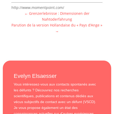
http://www.momentpoint.com/
←
Grenzerlebnisse : Dimensionen der
Nahtoderfahrung
Parution de la version Hollandaise du « Pays d’Ange »
→
Evelyn Elsaesser
Vous intéressez-vous aux contacts spontanés avec
les défunts ? Découvrez nos recherches
scientifiques, publications et contenus dédiés aux
vécus subjectifs de contact avec un défunt (VSCD).
Je vous propose également un état des
connaissances actuelles sur d’autres expériences