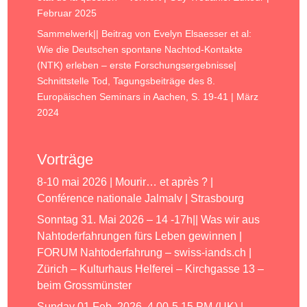
Februar 2025
Sammelwerk|| Beitrag von Evelyn Elsaesser et al:
Wie die Deutschen spontane Nachtod-Kontakte
(NTK) erleben – erste Forschungsergebnisse|
Schnittstelle Tod, Tagungsbeiträge des 8.
Europäischen Seminars in Aachen, S. 19-41 | März
2024
Vorträge
8-10 mai 2026 | Mourir… et après ? |
Conférence nationale Jalmalv | Strasbourg
Sonntag 31. Mai 2026 – 14 -17h|| Was wir aus
Nahtoderfahrungen fürs Leben gewinnen |
FORUM Nahtoderfahrung – swiss-iands.ch |
Zürich – Kulturhaus Helferei – Kirchgasse 13 –
beim Grossmünster
Sunday 01 Feb. 2026, 4.00-5.15 PM (UK) |