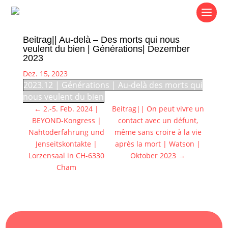
Beitrag|| Au-delà – Des morts qui nous
veulent du bien | Générations| Dezember
2023
Dez. 15, 2023
2023.12 | Générations | Au-delà des morts qui
nous veulent du bien
←
2.-5. Feb. 2024 |
Beitrag|| On peut vivre un
BEYOND-Kongress |
contact avec un défunt,
Nahtoderfahrung und
même sans croire à la vie
Jenseitskontakte |
après la mort | Watson |
Lorzensaal in CH-6330
Oktober 2023
→
Cham