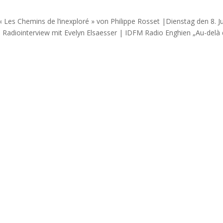
 Les Chemins de l’inexploré » von Philippe Rosset |Dienstag den 8. 
s Radiointerview mit Evelyn Elsaesser | IDFM Radio Enghien „Au-delà d
n? Entdecken Sie unsere wissenschaftliche Forschung, Publikatione
 zu weiteren todesbezogenen Erfahrungen vor, darunter Erfahrunge
schung.
 2026
funts | Kapitel von Evelyn Elsaesser : Vécus Subjectifs de Contact 
eutschen spontane Nachtod-Kontakte (NTK) erleben – erste Forschung
almalv | Strasbourg
gen fürs Leben gewinnen | FORUM Nahtoderfahrung – swiss-iands.ch |