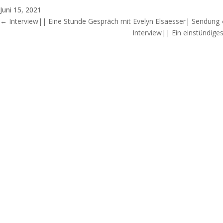
Juni 15, 2021
←
Interview|| Eine Stunde Gespräch mit Evelyn Elsaesser| Sendung «
Interview|| Ein einstündige
Evelyn Elsaesser
Interessieren Sie sich für spontane Kontakte mit Verstorbene
Ich stelle Ihnen außerdem den aktuellen Stand der Forschung
Entdecken Sie diese Phänomene im Licht der Bewusstseinsfor
Aktuelles
Article|| Quand les défunts nous rendent visite | Illustré | Mai
Sammelband|| Ces enfants qui disent voir ou entendre des dé
Trédaniel Éditeur | Februar 2025
Sammelwerk|| Beitrag von Evelyn Elsaesser et al: Wie die D
Europäischen Seminars in Aachen, S. 19-41 | März 2024
Vorträge
8-10 mai 2026 | Mourir… et après ? | Conférence nationale J
Sonntag 31. Mai 2026 – 14 -17h|| Was wir aus Nahtoderfahrun