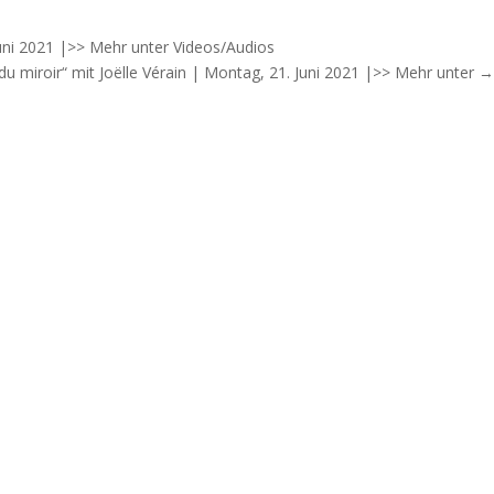
Juni 2021 |>> Mehr unter Videos/Audios
u miroir“ mit Joëlle Vérain | Montag, 21. Juni 2021 |>> Mehr unter
→
n und Ressourcen zu Nachtod-Kontakten (NTK).
n am Lebensende (ELE) sowie Nahtoderfahrungen (NTE).
avec un Défunt (VSCD) : état de la question + Vorwort | Guy
sergebnisse| Schnittstelle Tod, Tagungsbeiträge des 8.
 Zürich – Kulturhaus Helferei – Kirchgasse 13 – beim