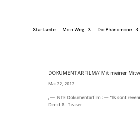
Startseite
Mein Weg
Die Phänomene
DOKUMENTARFILM// Mit meiner Mitwirk
Mai 22, 2012
‚—- NTE Dokumentarfilm : — “Ils sont revenu
Direct 8. Teaser