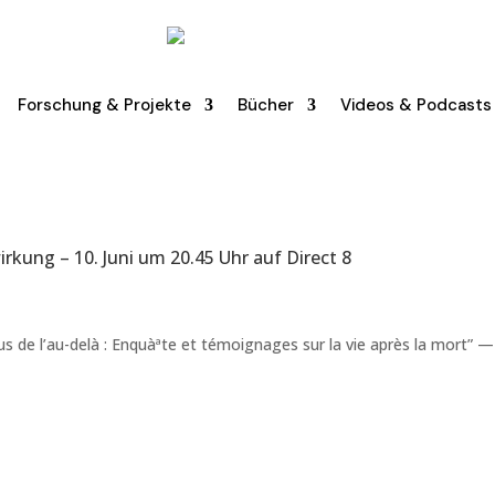
Forschung & Projekte
Bücher
Videos & Podcasts
ung – 10. Juni um 20.45 Uhr auf Direct 8
s de l’au-delà : Enquàªte et témoignages sur la vie après la mort” —