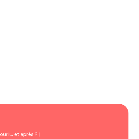
urir… et après ? |