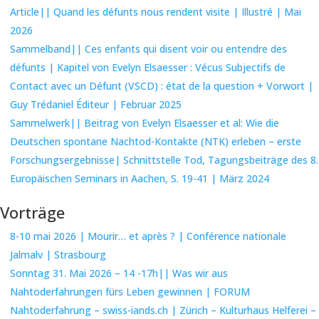
Article|| Quand les défunts nous rendent visite | Illustré | Mai
2026
Sammelband|| Ces enfants qui disent voir ou entendre des
défunts | Kapitel von Evelyn Elsaesser : Vécus Subjectifs de
Contact avec un Défunt (VSCD) : état de la question + Vorwort |
Guy Trédaniel Éditeur | Februar 2025
Sammelwerk|| Beitrag von Evelyn Elsaesser et al: Wie die
Deutschen spontane Nachtod-Kontakte (NTK) erleben – erste
Forschungsergebnisse| Schnittstelle Tod, Tagungsbeiträge des 8.
Europäischen Seminars in Aachen, S. 19-41 | März 2024
Vorträge
8-10 mai 2026 | Mourir… et après ? | Conférence nationale
Jalmalv | Strasbourg
Sonntag 31. Mai 2026 – 14 -17h|| Was wir aus
Nahtoderfahrungen fürs Leben gewinnen | FORUM
Nahtoderfahrung – swiss-iands.ch | Zürich – Kulturhaus Helferei –