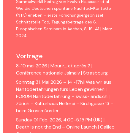
Sammelwerk|| Beitrag von Evelyn Elsaesser et al:
Wie die Deutschen spontane Nachtod-Kontakte
(NTK) erleben – erste Forschungsergebnisse|
Schnittstelle Tod, Tagungsbeiträge des 8.
Europäischen Seminars in Aachen, S. 19-41 | März
2024
Vorträge
8-10 mai 2026 | Mourir… et après ? |
Conférence nationale Jalmalv | Strasbourg
Sonntag 31. Mai 2026 – 14 -17h|| Was wir aus
Nahtoderfahrungen fürs Leben gewinnen |
FORUM Nahtoderfahrung – swiss-iands.ch |
Zürich – Kulturhaus Helferei – Kirchgasse 13 –
beim Grossmünster
Sunday 01 Feb. 2026, 4.00-5.15 PM (UK) |
Death is not the End – Online Launch | Galileo