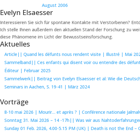
August 2006
Evelyn Elsaesser
Interessieren Sie sich für spontane Kontakte mit Verstorbenen? En
Ich stelle Ihnen außerdem den aktuellen Stand der Forschung zu w
diese Phänomene im Licht der Bewusstseinsforschung.
Aktuelles
Article|| Quand les défunts nous rendent visite | Illustré | Mai 20
Sammelband|| Ces enfants qui disent voir ou entendre des défunts
Éditeur | Februar 2025
Sammelwerk|| Beitrag von Evelyn Elsaesser et al: Wie die Deuts
Seminars in Aachen, S. 19-41 | März 2024
Vorträge
8-10 mai 2026 | Mourir… et après ? | Conférence nationale Jalmal
Sonntag 31. Mai 2026 – 14 -17h|| Was wir aus Nahtoderfahrungen
Sunday 01 Feb. 2026, 4.00-5.15 PM (UK) | Death is not the End –