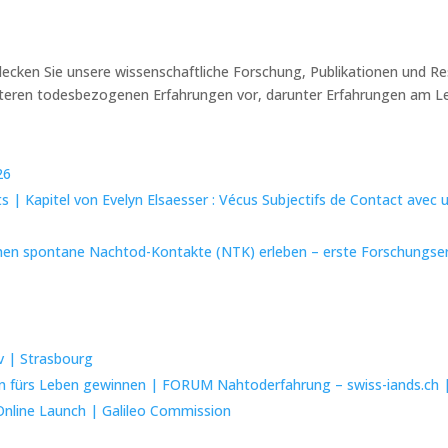
tdecken Sie unsere wissenschaftliche Forschung, Publikationen und 
eiteren todesbezogenen Erfahrungen vor, darunter Erfahrungen am 
26
 | Kapitel von Evelyn Elsaesser : Vécus Subjectifs de Contact avec 
chen spontane Nachtod-Kontakte (NTK) erleben – erste Forschungser
v | Strasbourg
 fürs Leben gewinnen | FORUM Nahtoderfahrung – swiss-iands.ch | 
 Online Launch | Galileo Commission