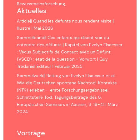
Bewusstseinsforschung.
Aktuelles
Article|| Quand les défunts nous rendent visite |
Illustré | Mai 2026
Sammelband|| Ces enfants qui disent voir ou
entendre des défunts | Kapitel von Evelyn Elsaesser
: Vécus Subjectifs de Contact avec un Défunt
(VSCD) : état de la question + Vorwort | Guy
Trédaniel Éditeur | Februar 2025
Sammelwerk|| Beitrag von Evelyn Elsaesser et al:
Wie die Deutschen spontane Nachtod-Kontakte
(NTK) erleben – erste Forschungsergebnisse|
Schnittstelle Tod, Tagungsbeiträge des 8.
Europäischen Seminars in Aachen, S. 19-41 | März
2024
Vorträge