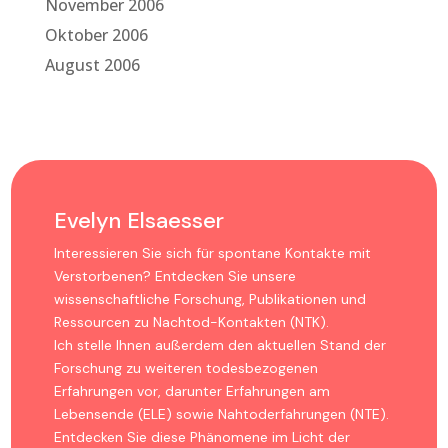
November 2006
Oktober 2006
August 2006
Evelyn Elsaesser
Interessieren Sie sich für spontane Kontakte mit
Verstorbenen? Entdecken Sie unsere
wissenschaftliche Forschung, Publikationen und
Ressourcen zu Nachtod-Kontakten (NTK).
Ich stelle Ihnen außerdem den aktuellen Stand der
Forschung zu weiteren todesbezogenen
Erfahrungen vor, darunter Erfahrungen am
Lebensende (ELE) sowie Nahtoderfahrungen (NTE).
Entdecken Sie diese Phänomene im Licht der