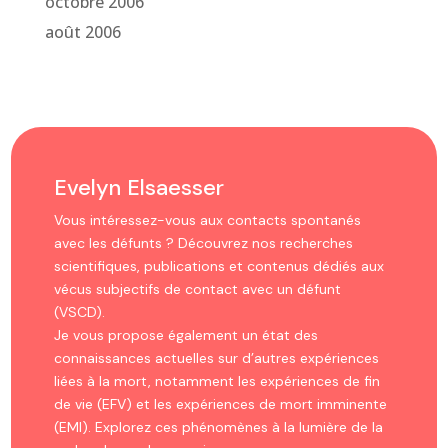
octobre 2006
août 2006
Evelyn Elsaesser
Vous intéressez-vous aux contacts spontanés
avec les défunts ? Découvrez nos recherches
scientifiques, publications et contenus dédiés aux
vécus subjectifs de contact avec un défunt
(VSCD).
Je vous propose également un état des
connaissances actuelles sur d’autres expériences
liées à la mort, notamment les expériences de fin
de vie (EFV) et les expériences de mort imminente
(EMI). Explorez ces phénomènes à la lumière de la