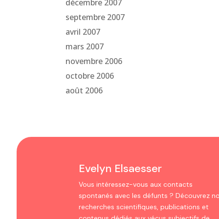
décembre 2007
septembre 2007
avril 2007
mars 2007
novembre 2006
octobre 2006
août 2006
Evelyn Elsaesser
Vous intéressez-vous aux contacts
spontanés avec les défunts ? Découvrez n
recherches scientifiques, publications et
contenus dédiés aux vécus subjectifs de