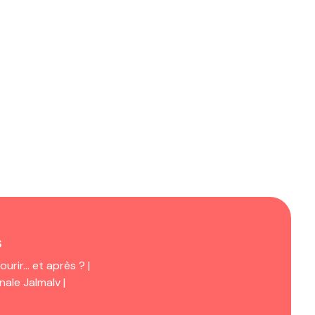
s
urir… et après ? |
ale Jalmalv |