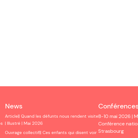
News
Conférence
8-10 mai 2026 | Mo
Article|| Quand les défunts nous rendent visite
os
| Illustré | Mai 2026
Conférence nation
Strasbourg
Ouvrage collectif|| Ces enfants qui disent voir