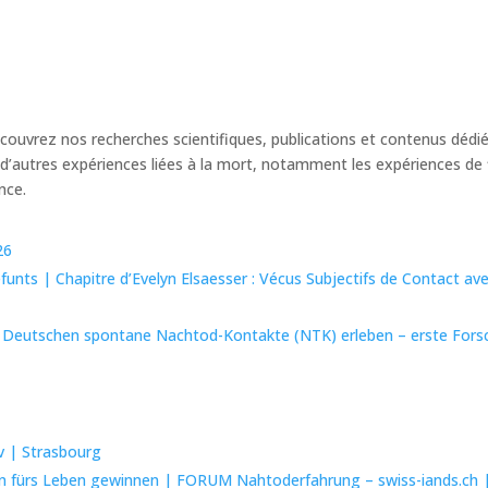
ouvrez nos recherches scientifiques, publications et contenus dédié
’autres expériences liées à la mort, notamment les expériences de f
nce.
26
funts | Chapitre d’Evelyn Elsaesser : Vécus Subjectifs de Contact av
e die Deutschen spontane Nachtod-Kontakte (NTK) erleben – erste For
v | Strasbourg
 fürs Leben gewinnen | FORUM Nahtoderfahrung – swiss-iands.ch | 