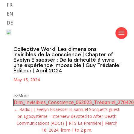
FR
EN
DE
Collective Work|| Les dimensions
invisibles de la conscience | Chapter of
Evelyn Elsaesser : De la difficulté à vivre
une expérience impossible | Guy Trédaniel
Éditeur | April 2024
May 15, 2024
>>More
Dim_Invisibles_Conscience_062023_Trédaniel_27042
←
Radio|| Evelyn Elsaesser is Samuel Socquet’s guest
on Egosystème – interview devoted to After-Death
Communications (ADCs) | RTS La Première| March
16, 2024, from 1 to 2 p.m.