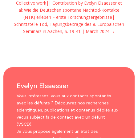
Collective work|| Contribution by Evelyn Elsaesser et
al: Wie die Deutschen spontane Nachtod-Kontakte
(NTK) erleben – erste Forschungsergebnisse|
Schnittstelle Tod, Tagungsbeiträge des 8. Europäischen
Seminars in Aachen, S. 19-41 | March 2024
→
Evelyn Elsaesser
Vous intéressez-vous aux contacts spontanés
avec les défunts ? Découvrez nos recherches
scientifiques, publications et contenus dédiés aux
vécus subjectifs de contact avec un défunt
(VSCD).
Je vous propose également un état des