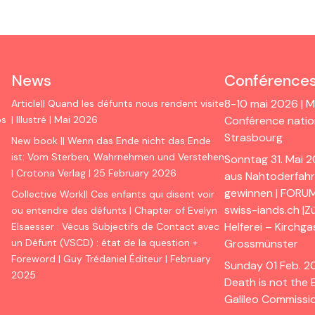
News
Conférence
8-10 mai 2026 | Mo
Article|| Quand les défunts nous rendent visite
os
| Illustré | Mai 2026
Conférence nation
Strasbourg
New book || Wenn das Ende nicht das Ende
ist: Vom Sterben, Wahrnehmen und Verstehen
Sonntag 31. Mai 2
| Crotona Verlag | 25 February 2026
aus Nahtoderfahr
gewinnen | FORU
Collective Work|| Ces enfants qui disent voir
swiss-iands.ch |Z
ou entendre des défunts | Chapter of Evelyn
Helferei – Kirchg
Elsaesser : Vécus Subjectifs de Contact avec
un Défunt (VSCD) : état de la question +
Grossmünster
Foreword | Guy Trédaniel Éditeur | February
Sunday 01 Feb. 20
a
2025
Death is not the 
Galileo Commissi