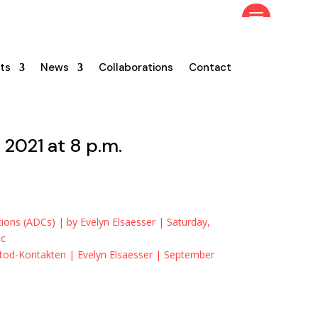
ts
News
Collaborations
Contact
, 2021 at 8 p.m.
ns (ADCs) | by Evelyn Elsaesser | Saturday,
ic
htod-Kontakten | Evelyn Elsaesser | September