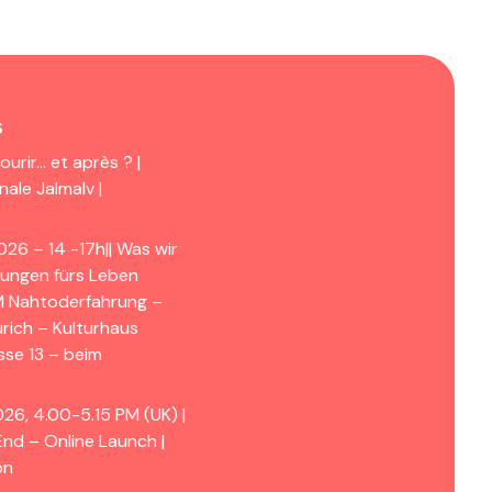
s
urir… et après ? |
ale Jalmalv |
026 – 14 -17h|| Was wir
ungen fürs Leben
M Nahtoderfahrung –
ürich – Kulturhaus
asse 13 – beim
26, 4.00-5.15 PM (UK) |
End – Online Launch |
on