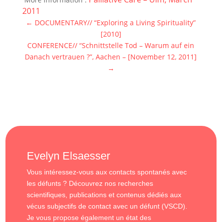
2011
←
DOCUMENTARY// “Exploring a Living Spirituality”
[2010]
CONFERENCE// “Schnittstelle Tod – Warum auf ein
Danach vertrauen ?”, Aachen – [November 12, 2011]
→
Evelyn Elsaesser
Vous intéressez-vous aux contacts spontanés avec
les défunts ? Découvrez nos recherches
scientifiques, publications et contenus dédiés aux
vécus subjectifs de contact avec un défunt (VSCD).
Je vous propose également un état des