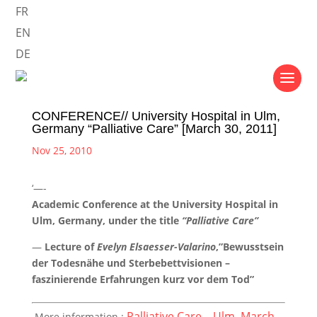
FR
EN
DE
CONFERENCE// University Hospital in Ulm,
Germany “Palliative Care” [March 30, 2011]
Nov 25, 2010
‘—-
Academic Conference at the University Hospital in
Ulm, Germany, under the title
“Palliative Care”
—
Lecture of
Evelyn Elsaesser-Valarino
,”Bewusstsein
der Todesnähe und Sterbebettvisionen –
faszinierende Erfahrungen kurz vor dem Tod”
Palliative Care – Ulm, March
More information :