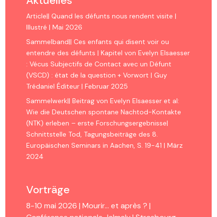
Aktuelles
Article|| Quand les défunts nous rendent visite |
Illustré | Mai 2026
Sammelband|| Ces enfants qui disent voir ou
entendre des défunts | Kapitel von Evelyn Elsaesser
: Vécus Subjectifs de Contact avec un Défunt
(VSCD) : état de la question + Vorwort | Guy
Trédaniel Éditeur | Februar 2025
Sammelwerk|| Beitrag von Evelyn Elsaesser et al:
Wie die Deutschen spontane Nachtod-Kontakte
(NTK) erleben – erste Forschungsergebnisse|
Schnittstelle Tod, Tagungsbeiträge des 8.
Europäischen Seminars in Aachen, S. 19-41 | März
2024
Vorträge
8-10 mai 2026 | Mourir… et après ? |